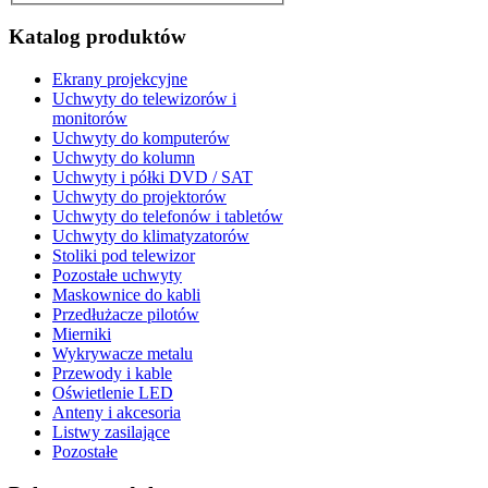
Katalog produktów
Ekrany projekcyjne
Uchwyty do telewizorów i
monitorów
Uchwyty do komputerów
Uchwyty do kolumn
Uchwyty i półki DVD / SAT
Uchwyty do projektorów
Uchwyty do telefonów i tabletów
Uchwyty do klimatyzatorów
Stoliki pod telewizor
Pozostałe uchwyty
Maskownice do kabli
Przedłużacze pilotów
Mierniki
Wykrywacze metalu
Przewody i kable
Oświetlenie LED
Anteny i akcesoria
Listwy zasilające
Pozostałe