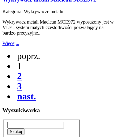
Kategoria:
Wykrywacze metalu
Wykrywacz metali Maclean MCE972 wyposażony jest w
VLF - system małych częstotliwości pozwalający na
bardzo precyzyjne...
Więcej...
poprz.
1
2
3
nast.
Wyszukiwarka