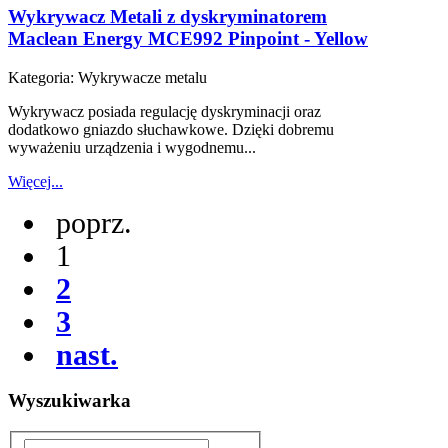
Wykrywacz Metali z dyskryminatorem
Maclean Energy MCE992 Pinpoint - Yellow
Kategoria:
Wykrywacze metalu
Wykrywacz posiada regulację dyskryminacji oraz
dodatkowo gniazdo słuchawkowe. Dzięki dobremu
wyważeniu urządzenia i wygodnemu...
Więcej...
poprz.
1
2
3
nast.
Wyszukiwarka