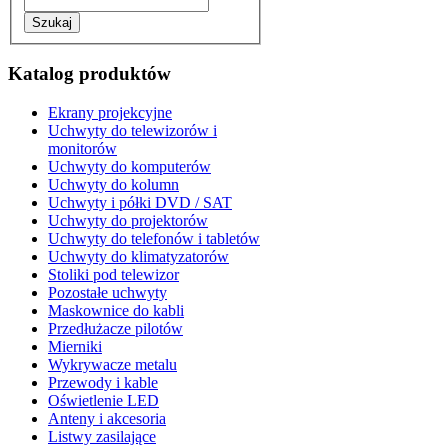
Katalog produktów
Ekrany projekcyjne
Uchwyty do telewizorów i
monitorów
Uchwyty do komputerów
Uchwyty do kolumn
Uchwyty i półki DVD / SAT
Uchwyty do projektorów
Uchwyty do telefonów i tabletów
Uchwyty do klimatyzatorów
Stoliki pod telewizor
Pozostałe uchwyty
Maskownice do kabli
Przedłużacze pilotów
Mierniki
Wykrywacze metalu
Przewody i kable
Oświetlenie LED
Anteny i akcesoria
Listwy zasilające