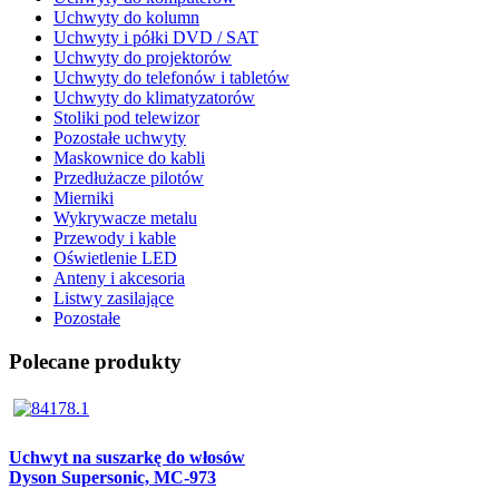
Uchwyty do kolumn
Uchwyty i półki DVD / SAT
Uchwyty do projektorów
Uchwyty do telefonów i tabletów
Uchwyty do klimatyzatorów
Stoliki pod telewizor
Pozostałe uchwyty
Maskownice do kabli
Przedłużacze pilotów
Mierniki
Wykrywacze metalu
Przewody i kable
Oświetlenie LED
Anteny i akcesoria
Listwy zasilające
Pozostałe
Polecane produkty
Uchwyt na suszarkę do włosów
Dyson Supersonic, MC-973