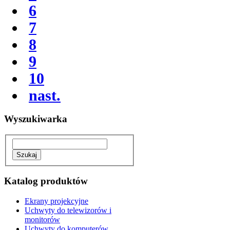
6
7
8
9
10
nast.
Wyszukiwarka
Katalog produktów
Ekrany projekcyjne
Uchwyty do telewizorów i
monitorów
Uchwyty do komputerów