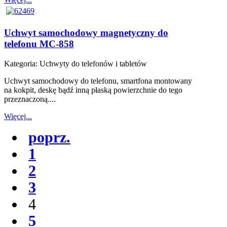
Uchwyt samochodowy magnetyczny do
telefonu MC-858
Kategoria:
Uchwyty do telefonów i tabletów
Uchwyt samochodowy do telefonu, smartfona montowany
na kokpit, deskę bądź inną płaską powierzchnie do tego
przeznaczoną....
Więcej...
poprz.
1
2
3
4
5