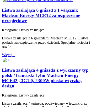
Listwa zasilająca 6 gniazd z 1 włącznik
Maclean Energy MCE12 zabezpieczenie
przepięciowe
Kategoria:
Listwy zasilające
Listwa zasilająca z 6 gniazdami Maclean MCE12. Listwa
posiada zabezpieczenie przed dziećmi. Specjalne wcięcia i
otwór...
Więcej...
Listwa zasilająca 4 gniazda z wył czarny typ
polski/ francuski 1,4m Maclean Energy
MCE42 , 3G1.0, 2300W płaska wtyczka,
design
Kategoria:
Listwy zasilające
Listwa zasilająca 4 gniazda, podświetlany włącznik oraz