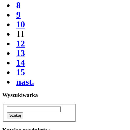
8
9
10
11
12
13
14
15
nast.
Wyszukiwarka