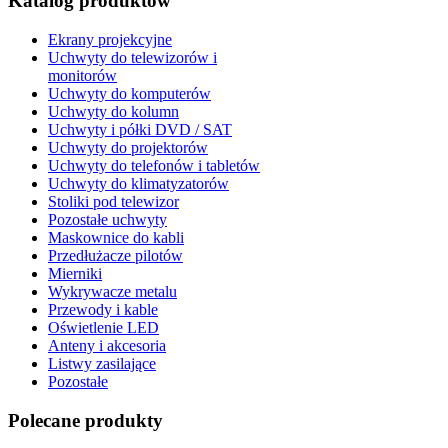
Katalog produktów
Ekrany projekcyjne
Uchwyty do telewizorów i
monitorów
Uchwyty do komputerów
Uchwyty do kolumn
Uchwyty i półki DVD / SAT
Uchwyty do projektorów
Uchwyty do telefonów i tabletów
Uchwyty do klimatyzatorów
Stoliki pod telewizor
Pozostałe uchwyty
Maskownice do kabli
Przedłużacze pilotów
Mierniki
Wykrywacze metalu
Przewody i kable
Oświetlenie LED
Anteny i akcesoria
Listwy zasilające
Pozostałe
Polecane produkty