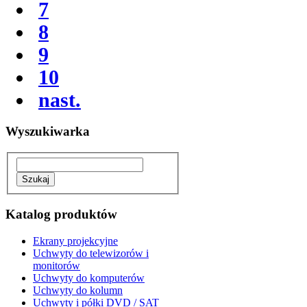
7
8
9
10
nast.
Wyszukiwarka
Katalog produktów
Ekrany projekcyjne
Uchwyty do telewizorów i
monitorów
Uchwyty do komputerów
Uchwyty do kolumn
Uchwyty i półki DVD / SAT