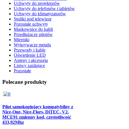
Uchwyty do projektorów
Uchwyty do telefonów i tabletów
Uchwyty do klimatyzatorów
Stoliki pod telewizor
Pozostałe uchwyty
Maskownice do kabli
Przedłużacze pilotów
Mierniki
Wykrywacze metalu
Przewody i kable
Oświetlenie LED
Anteny i akcesoria
Listwy zasilające
Pozostałe
Polecane produkty
Pilot samokopiujący kompatybilny z
Nice-One, Nice-Flors, DiTEC, V2,
MCE91 zmienny kod, częstotliwość
433,92Mhz