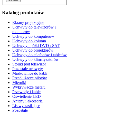
Katalog produktów
Ekrany projekcyjne
Uchwyty do telewizorów i
monitorów
Uchwyty do komputerów
Uchwyty do kolumn
Uchwyty i półki DVD / SAT
Uchwyty do projektorów
Uchwyty do telefonów i tabletów
Uchwyty do klimatyzatorów
Stoliki pod telewizor
Pozostałe uchwyty
Maskownice do kabli
Przedłużacze pilotów
Mierniki
Wykrywacze metalu
Przewody i kable
Oświetlenie LED
Anteny i akcesoria
Listwy zasilające
Pozostałe