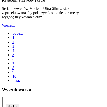
Kategoria:
Przewody i kable
Seria przewodów Maclean Ultra-Slim została
zaprojektowana aby połączyć doskonałe parametry,
wygodę użytkowania oraz...
Więcej...
poprz.
1
2
3
4
5
6
7
8
9
10
nast.
Wyszukiwarka