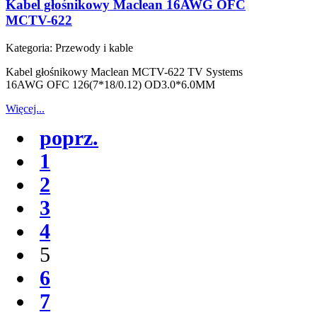
Kabel głośnikowy Maclean 16AWG OFC
MCTV-622
Kategoria:
Przewody i kable
Kabel głośnikowy Maclean MCTV-622 TV Systems
16AWG OFC 126(7*18/0.12) OD3.0*6.0MM
Więcej...
poprz.
1
2
3
4
5
6
7