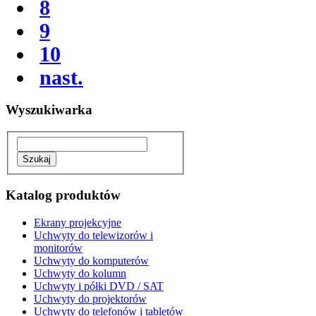
8
9
10
nast.
Wyszukiwarka
Katalog produktów
Ekrany projekcyjne
Uchwyty do telewizorów i
monitorów
Uchwyty do komputerów
Uchwyty do kolumn
Uchwyty i półki DVD / SAT
Uchwyty do projektorów
Uchwyty do telefonów i tabletów