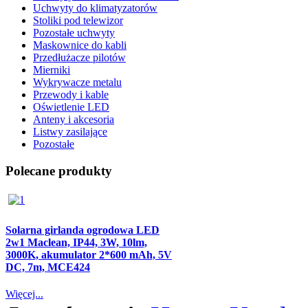
Uchwyty do klimatyzatorów
Stoliki pod telewizor
Pozostałe uchwyty
Maskownice do kabli
Przedłużacze pilotów
Mierniki
Wykrywacze metalu
Przewody i kable
Oświetlenie LED
Anteny i akcesoria
Listwy zasilające
Pozostałe
Polecane produkty
Solarna girlanda ogrodowa LED
2w1 Maclean, IP44, 3W, 10lm,
3000K, akumulator 2*600 mAh, 5V
DC, 7m, MCE424
Więcej...