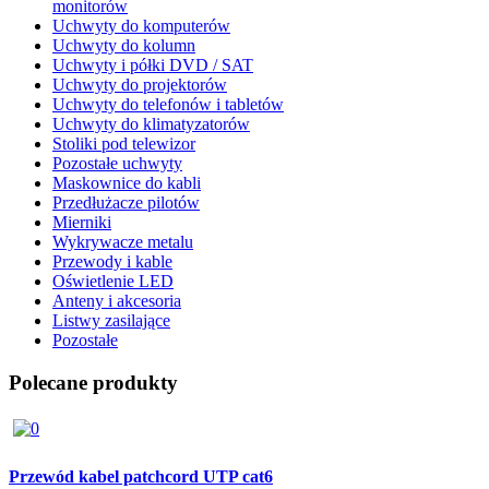
monitorów
Uchwyty do komputerów
Uchwyty do kolumn
Uchwyty i półki DVD / SAT
Uchwyty do projektorów
Uchwyty do telefonów i tabletów
Uchwyty do klimatyzatorów
Stoliki pod telewizor
Pozostałe uchwyty
Maskownice do kabli
Przedłużacze pilotów
Mierniki
Wykrywacze metalu
Przewody i kable
Oświetlenie LED
Anteny i akcesoria
Listwy zasilające
Pozostałe
Polecane produkty
Przewód kabel patchcord UTP cat6