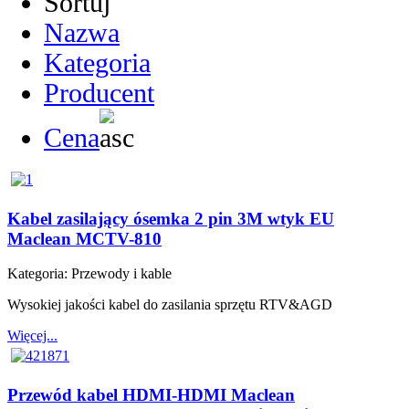
Sortuj
Nazwa
Kategoria
Producent
Cena
Kabel zasilający ósemka 2 pin 3M wtyk EU
Maclean MCTV-810
Kategoria:
Przewody i kable
Wysokiej jakości kabel do zasilania sprzętu RTV&AGD
Więcej...
Przewód kabel HDMI-HDMI Maclean