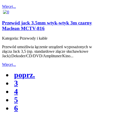
Więcej...
Przewód jack 3.5mm wtyk-wtyk 3m czarny
Maclean MCTV-816
Kategoria:
Przewody i kable
Przewód umożliwia łączenie urządzeń wyposażonych w
złącza Jack 3,5 (np. standardowe złącze słuchawkowe
Jack):Dekoder/CD/DVD/Amplituner/Kino...
Więcej...
poprz.
3
4
5
6