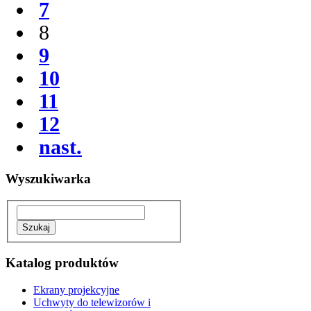
7
8
9
10
11
12
nast.
Wyszukiwarka
Katalog produktów
Ekrany projekcyjne
Uchwyty do telewizorów i