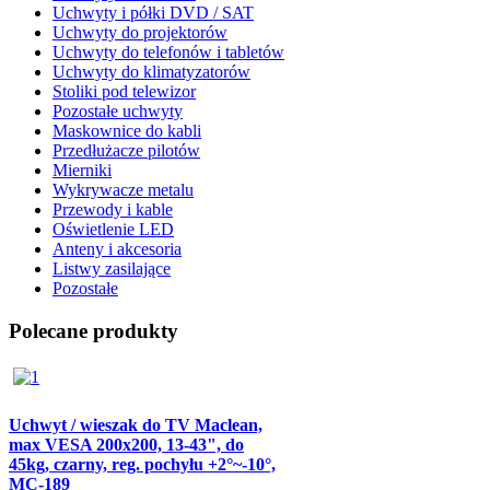
Uchwyty i półki DVD / SAT
Uchwyty do projektorów
Uchwyty do telefonów i tabletów
Uchwyty do klimatyzatorów
Stoliki pod telewizor
Pozostałe uchwyty
Maskownice do kabli
Przedłużacze pilotów
Mierniki
Wykrywacze metalu
Przewody i kable
Oświetlenie LED
Anteny i akcesoria
Listwy zasilające
Pozostałe
Polecane produkty
Uchwyt / wieszak do TV Maclean,
max VESA 200x200, 13-43", do
45kg, czarny, reg. pochyłu +2°~-10°,
MC-189