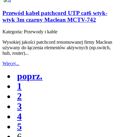
Przewód kabel patchcord UTP cat6 wtyk-
wtyk 3m czarny Maclean MCTV-742
Kategoria:
Przewody i kable
Wysokiej jakości patchcord renomowanej firmy Maclean
używany do łączenia elementów aktywnych (np.switch,
hub, router)...
Więcej...
poprz.
1
2
3
4
5
6