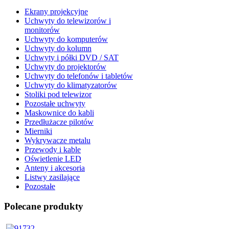
Ekrany projekcyjne
Uchwyty do telewizorów i
monitorów
Uchwyty do komputerów
Uchwyty do kolumn
Uchwyty i półki DVD / SAT
Uchwyty do projektorów
Uchwyty do telefonów i tabletów
Uchwyty do klimatyzatorów
Stoliki pod telewizor
Pozostałe uchwyty
Maskownice do kabli
Przedłużacze pilotów
Mierniki
Wykrywacze metalu
Przewody i kable
Oświetlenie LED
Anteny i akcesoria
Listwy zasilające
Pozostałe
Polecane produkty