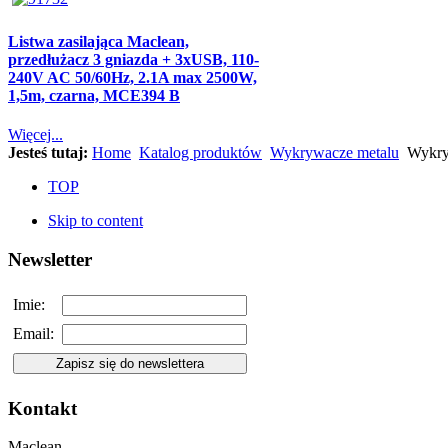
Listwa zasilająca Maclean,
przedłużacz 3 gniazda + 3xUSB, 110-
240V AC 50/60Hz, 2.1A max 2500W,
1,5m, czarna, MCE394 B
Więcej...
Jesteś tutaj:
Home
Katalog produktów
Wykrywacze metalu
Wykry
TOP
Skip to content
Newsletter
Imie:
Email:
Kontakt
Maclean