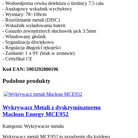
- Wodoodporna cewka detektora o średnicy 7.5 cala
- Analogowy wskaźnik wychyłowy
- Wymiary: 78~106cm
- Rozróżnianie metali (DISC)
- Wskaźnik wyładowania baterii
- Gniazdo zewnętrznych słuchawek jack 3.5mm
- Wbudowany głośnik
- Sygnalizacja dźwiękowa
- Regulacja długości rękojeści
- Zasilanie: 1 x 9V (brak w zestawie)
- Certyfikat CE
Kod EAN: 5903292800196
Podobne produkty
Wykrywacz Metali z dyskryminatorem
Maclean Energy MCE952
Kategoria:
Wykrywacze metalu
Wykrywacz metali MCE952 to urządzenie dla każdego