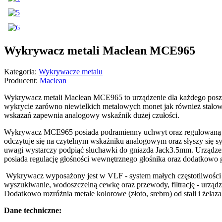
Wykrywacz metali Maclean MCE965
Kategoria:
Wykrywacze metalu
Producent:
Maclean
Wykrywacz metali Maclean MCE965 to urządzenie dla każdego pos
wykrycie zarówno niewielkich metalowych monet jak również stalow
wskazań zapewnia analogowy wskaźnik dużej czułości.
Wykrywacz MCE965 posiada podramienny uchwyt oraz regulowaną d
odczytuje się na czytelnym wskaźniku analogowym oraz słyszy się sy
uwagi wystarczy podpiąć słuchawki do gniazda Jack3.5mm. Urządzen
posiada regulację głośności wewnętrznego głośnika oraz dodatkowo
Wykrywacz wyposażony jest w VLF - system małych częstotliwości 
wyszukiwanie, wodoszczelną cewkę oraz przewody, filtrację - urządze
Dodatkowo rozróżnia metale kolorowe (złoto, srebro) od stali i żelaza
Dane techniczne: