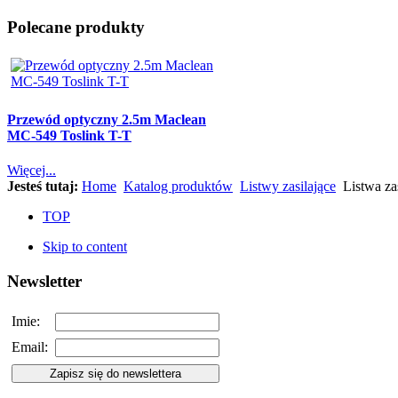
Polecane produkty
Przewód optyczny 2.5m Maclean
MC-549 Toslink T-T
Więcej...
Jesteś tutaj:
Home
Katalog produktów
Listwy zasilające
Listwa za
TOP
Skip to content
Newsletter
Imie:
Email: