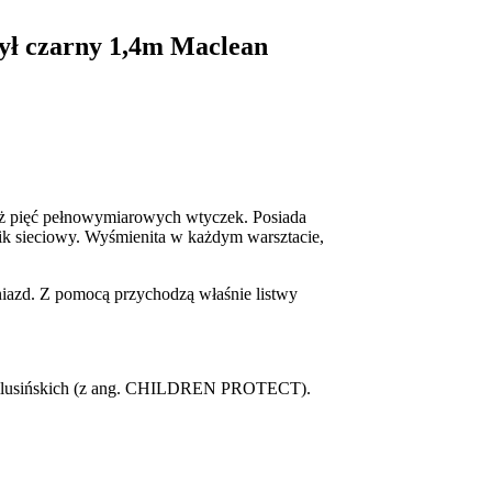
wył czarny 1,4m Maclean
 aż pięć pełnowymiarowych wtyczek. Posiada
k sieciowy. Wyśmienita w każdym warsztacie,
gniazd. Z pomocą przychodzą właśnie listwy
 milusińskich (z ang. CHILDREN PROTECT).