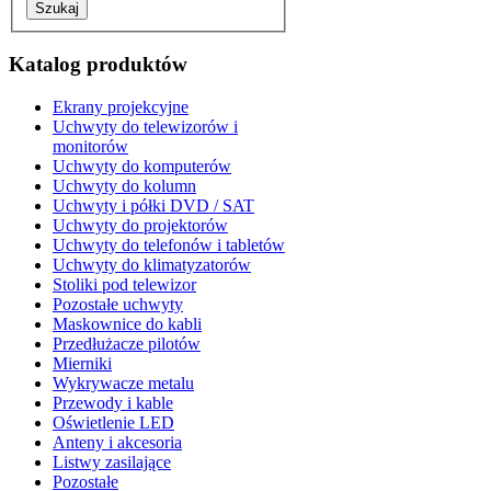
Katalog produktów
Ekrany projekcyjne
Uchwyty do telewizorów i
monitorów
Uchwyty do komputerów
Uchwyty do kolumn
Uchwyty i półki DVD / SAT
Uchwyty do projektorów
Uchwyty do telefonów i tabletów
Uchwyty do klimatyzatorów
Stoliki pod telewizor
Pozostałe uchwyty
Maskownice do kabli
Przedłużacze pilotów
Mierniki
Wykrywacze metalu
Przewody i kable
Oświetlenie LED
Anteny i akcesoria
Listwy zasilające
Pozostałe