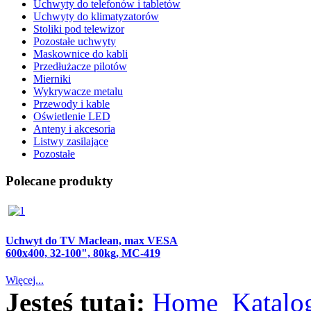
Uchwyty do telefonów i tabletów
Uchwyty do klimatyzatorów
Stoliki pod telewizor
Pozostałe uchwyty
Maskownice do kabli
Przedłużacze pilotów
Mierniki
Wykrywacze metalu
Przewody i kable
Oświetlenie LED
Anteny i akcesoria
Listwy zasilające
Pozostałe
Polecane produkty
Uchwyt do TV Maclean, max VESA
600x400, 32-100", 80kg, MC-419
Więcej...
Jesteś tutaj:
Home
Katalo