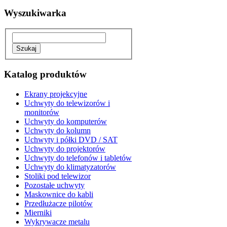
Wyszukiwarka
Katalog produktów
Ekrany projekcyjne
Uchwyty do telewizorów i
monitorów
Uchwyty do komputerów
Uchwyty do kolumn
Uchwyty i półki DVD / SAT
Uchwyty do projektorów
Uchwyty do telefonów i tabletów
Uchwyty do klimatyzatorów
Stoliki pod telewizor
Pozostałe uchwyty
Maskownice do kabli
Przedłużacze pilotów
Mierniki
Wykrywacze metalu