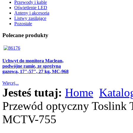
Przewody i kable
Oświetlenie LED
Anteny i akcesoria
Listwy zasilające
Pozostałe
Polecane produkty
Uchwyt do monitora Maclean,
podwójne ramię, ze sprężyną
gazową, 17"-57", 27 kg, MC-968
Więcej...
Jesteś tutaj:
Home
Katalo
Przewód optyczny Toslin
MCTV-755