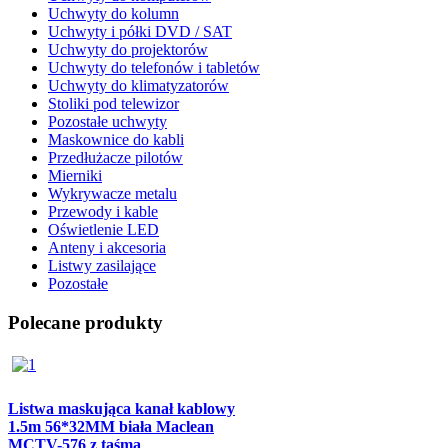
Uchwyty do kolumn
Uchwyty i półki DVD / SAT
Uchwyty do projektorów
Uchwyty do telefonów i tabletów
Uchwyty do klimatyzatorów
Stoliki pod telewizor
Pozostałe uchwyty
Maskownice do kabli
Przedłużacze pilotów
Mierniki
Wykrywacze metalu
Przewody i kable
Oświetlenie LED
Anteny i akcesoria
Listwy zasilające
Pozostałe
Polecane produkty
Listwa maskująca kanał kablowy
1.5m 56*32MM biała Maclean
MCTV-576 z taśmą