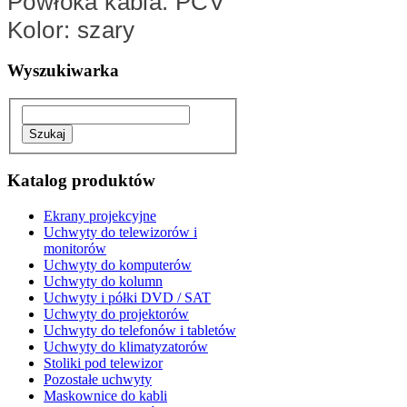
Powłoka kabla: PCV
Kolor: szary
Wyszukiwarka
Katalog produktów
Ekrany projekcyjne
Uchwyty do telewizorów i
monitorów
Uchwyty do komputerów
Uchwyty do kolumn
Uchwyty i półki DVD / SAT
Uchwyty do projektorów
Uchwyty do telefonów i tabletów
Uchwyty do klimatyzatorów
Stoliki pod telewizor
Pozostałe uchwyty
Maskownice do kabli