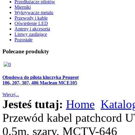
Przedłużacze pilotów
Mierniki
Wykrywacze metalu
Przewody i kable
Oświetlenie LED
Anteny i akcesoria
Listwy zasilające
Pozostałe
Polecane produkty
Obudowa do pilota kluczyka Peugeot
106, 207, 307, 406 Maclean MCE105
Więcej...
Jesteś tutaj:
Home
Katalo
Przewód kabel patchcord U
0.5m, szary, MCTV-646